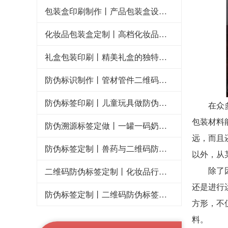
包装盒印刷制作丨产品包装盒设计吸引用户才是关键
化妆品包装盒定制丨高档化妆品礼盒要迎合女性消费者的审美眼光
礼盒包装印刷丨精美礼盒的独特包装促进消费者购买欲
防伪标识制作丨管材管件二维码防伪标签定制的优势
防伪标签印刷丨儿童玩具做防伪标签提高产品的档次
在众多的
包装材料
防伪溯源标签定做丨一罐一码奶粉让孩子放心喝
远，而且
防伪标签定制丨兽药与二维码防伪标签的结合
以外，从
除了因为
二维码防伪标签定制丨化妆品行业对二维码防伪溯源系统的需求
还是进行
防伪标签定制丨二维码防伪标签打击假冒伪劣的企业利器
方形，不
料。