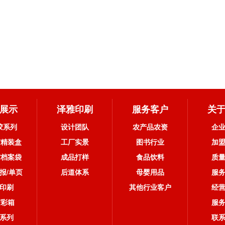
展示
泽雅印刷
服务客户
关
胶系列
设计团队
农产品农资
企
/精装盒
工厂实景
图书行业
加
/档案袋
成品打样
食品饮料
质
报/单页
后道体系
母婴用品
服
印刷
其他行业客户
经
/彩箱
服
系列
联